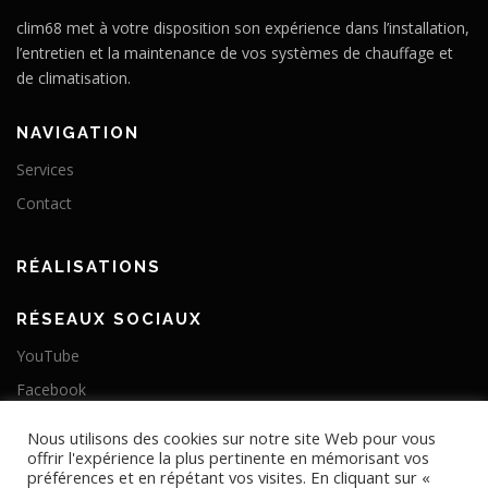
clim68 met à votre disposition son expérience dans l’installation,
l’entretien et la maintenance de vos systèmes de chauffage et
de climatisation.
NAVIGATION
Services
Contact
RÉALISATIONS
RÉSEAUX SOCIAUX
YouTube
Facebook
Nous utilisons des cookies sur notre site Web pour vous
offrir l'expérience la plus pertinente en mémorisant vos
préférences et en répétant vos visites. En cliquant sur «